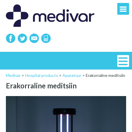
Medivar
>
Hospital products
>
Aparatuur
>
Erakorraline meditsiin
Erakorraline meditsiin