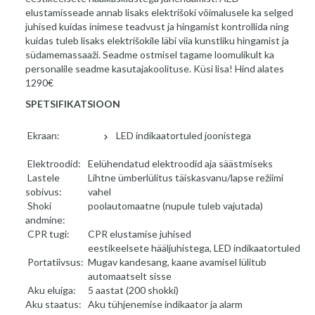
elustamisseade annab lisaks elektrišoki võimalusele ka selged
juhised kuidas inimese teadvust ja hingamist kontrollida ning
kuidas tuleb lisaks elektrišokile läbi viia kunstliku hingamist ja
südamemassaaži. Seadme ostmisel tagame loomulikult ka
personalile seadme kasutajakoolituse. Küsi lisa! Hind alates
1290€
SPETSIFIKATSIOON
Ekraan:
LED indikaatortuled joonistega
Elektroodid:
Eelühendatud elektroodid aja säästmiseks
Lastele
Lihtne ümberlülitus täiskasvanu/lapse režiimi
sobivus:
vahel
Shoki
poolautomaatne (nupule tuleb vajutada)
andmine:
CPR tugi:
CPR elustamise juhised
eestikeelsete hääljuhistega, LED indikaatortuled
Portatiivsus:
Mugav kandesang, kaane avamisel lülitub
automaatselt sisse
Aku eluiga:
5 aastat (200 shokki)
Aku staatus:
Aku tühjenemise indikaator ja alarm