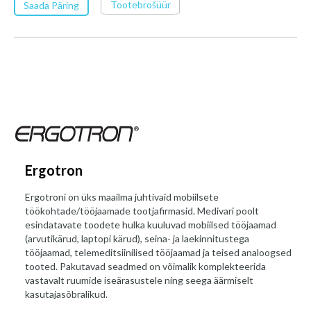
Tootebrošüür
Saada Päring
Ergotron
Ergotroni on üks maailma juhtivaid mobiilsete
töökohtade/tööjaamade tootjafirmasid. Medivari poolt
esindatavate toodete hulka kuuluvad mobiilsed tööjaamad
(arvutikärud, laptopi kärud), seina- ja laekinnitustega
tööjaamad, telemeditsiinilised tööjaamad ja teised analoogsed
tooted. Pakutavad seadmed on võimalik komplekteerida
vastavalt ruumide iseärasustele ning seega äärmiselt
kasutajasõbralikud.