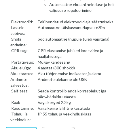
Automaatne ekraani heleduse ja heli
valjususe reguleerimine
Elektroodid:
Eelühendatud elektroodid aja säästmiseks
Lastele
Automaatne täiskasvanu/lapse režiim
sobivus:
Shoki
poolautomaatne (nupule tuleb vajutada)
andmine:
CPR tugi:
CPR elustamise juhised koosvideo ja
hääljuhistega
Portatiivsus:
Mugav kandesang
Aku eluiga:
4 aastat (300 shokki)
Aku staatus:
Aku tühjenemise indikaator ja alarm
Andmete
Andmete ülekanne üle USB
salvestus:
Self-test:
Seade kontrollib enda korrasolekut iga
päev/nädal/kuu/aasta
Kaal:
Väga kerged 2.2kg
Kasutamine:
Väga kerge ja lihtne kasutada
Tolmu- ja
IP 55 tolmu ja veekindlusklass
veekindlus: