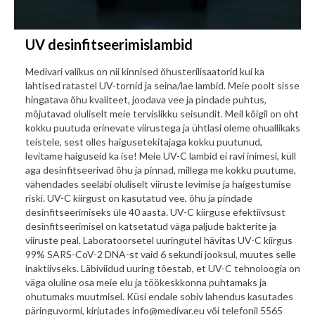
UV desinfitseerimislambid
Medivari valikus on nii kinnised õhusterilisaatorid kui ka
lahtised ratastel UV-tornid ja seina/lae lambid. Meie poolt sisse
hingatava õhu kvaliteet, joodava vee ja pindade puhtus,
mõjutavad oluliselt meie tervislikku seisundit. Meil kõigil on oht
kokku puutuda erinevate viirustega ja ühtlasi oleme ohuallikaks
teistele, sest olles haigusetekitajaga kokku puutunud,
levitame haiguseid ka ise! Meie UV-C lambid ei ravi inimesi, küll
aga desinfitseerivad õhu ja pinnad, millega me kokku puutume,
vähendades seeläbi oluliselt viiruste levimise ja haigestumise
riski. UV-C kiirgust on kasutatud vee, õhu ja pindade
desinfitseerimiseks üle 40 aasta. UV-C kiirguse efektiivsust
desinfitseerimisel on katsetatud väga paljude bakterite ja
viiruste peal. Laboratoorsetel uuringutel hävitas UV-C kiirgus
99% SARS-CoV-2 DNA-st vaid 6 sekundi jooksul, muutes selle
inaktiivseks. Läbiviidud uuring tõestab, et UV-C tehnoloogia on
väga oluline osa meie elu ja töökeskkonna puhtamaks ja
ohutumaks muutmisel. Küsi endale sobiv lahendus kasutades
päringuvormi, kirjutades info@medivar.eu või telefonil 5565