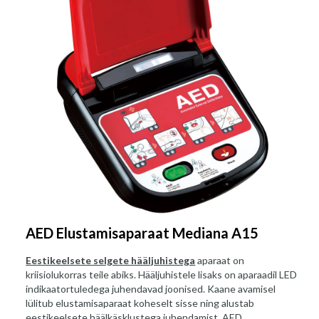
AED Elustamisaparaat Mediana A15
Eestikeelsete selgete hääljuhistega
aparaat on
kriisiolukorras teile abiks. Hääljuhistele lisaks on aparaadil LED
indikaatortuledega juhendavad joonised. Kaane avamisel
lülitub elustamisaparaat koheselt sisse ning alustab
eestikeelsete häälkäsklustega juhendamist. AED