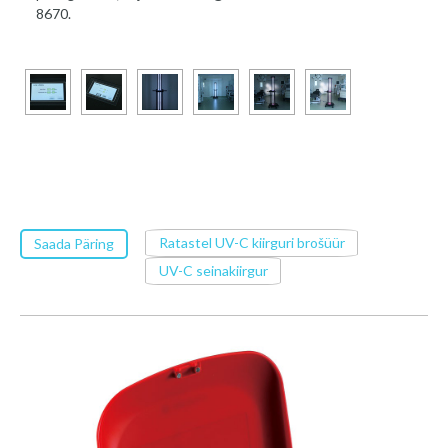
8670.
Ratastel UV-C kiirguri brošüür
Saada Päring
UV-C seinakiirgur