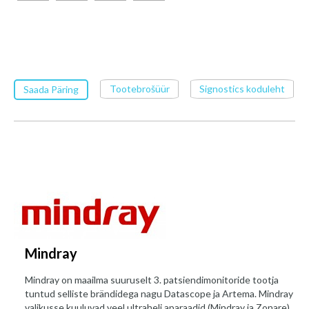
Tootebrošüür
Signostics koduleht
Saada Päring
Mindray
Mindray on maailma suuruselt 3. patsiendimonitoride tootja
tuntud selliste brändidega nagu Datascope ja Artema. Mindray
valikusse kuuluvad veel ultraheli aparaadid (Mindray ja Zonare),