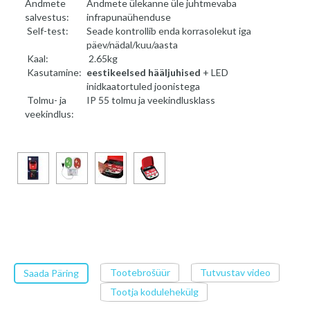
Andmete
Andmete ülekanne üle juhtmevaba
salvestus:
infrapunaühenduse
Self-test:
Seade kontrollib enda korrasolekut iga
päev/nädal/kuu/aasta
Kaal:
2.65kg
Kasutamine:
eestikeelsed hääljuhised
+ LED
inidkaatortuled joonistega
Tolmu- ja
IP 55 tolmu ja veekindlusklass
veekindlus:
Tootebrošüür
Tutvustav video
Saada Päring
Tootja kodulehekülg