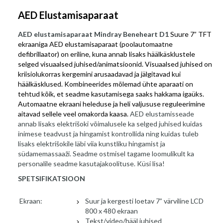
AED Elustamisaparaat
AED elustamisaparaat Mindray Beneheart D1
Suure 7” TFT
ekraaniga AED elustamisaparaat (poolautomaatne
defibrillaator) on eriline, kuna annab lisaks häälkäsklustele
selged visuaalsed juhised/animatsioonid. Visuaalsed juhised on
kriisiolukorras kergemini arusaadavad ja jälgitavad kui
häälkäsklused. Kombineerides mõlemad ühte aparaati on
tehtud kõik, et seadme kasutamisega saaks hakkama igaüks.
Automaatne ekraani heleduse ja heli valjususe reguleerimine
aitavad sellele veel omakorda kaasa.
AED elustamisseade
annab lisaks elektrišoki võimalusele ka selged juhised kuidas
inimese teadvust ja hingamist kontrollida ning kuidas tuleb
lisaks elektrišokile läbi viia kunstliku hingamist ja
südamemassaaži. Seadme ostmisel tagame loomulikult ka
personalile seadme kasutajakoolituse. Küsi lisa!
SPETSIFIKATSIOON
Ekraan:
Suur ja kergesti loetav 7” värviline LCD
800 x 480 ekraan
Tekst/video/hääl juhised