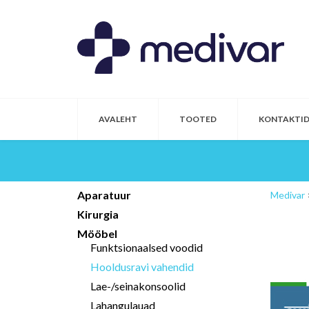
AVALEHT
TOOTED
KONTAKTI
Aparatuur
Medivar
Kirurgia
Mööbel
Funktsionaalsed voodid
Hooldusravi vahendid
Lae-/seinakonsoolid
Lahangulauad