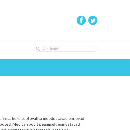
jafirma, kelle tootevaliku moodustavad erinevad
itooted. Medivari poolt peamiselt esindatavad
uad, aparaatne füsioteraapia, patsiendi