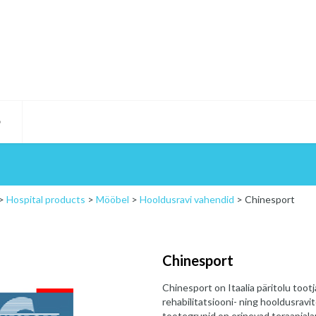
D
>
Hospital products
>
Mööbel
>
Hooldusravi vahendid
>
Chinesport
Chinesport
Chinesport on Itaalia päritolu toot
rehabilitatsiooni- ning hooldusrav
tootegrupid on erinevad teraapiala