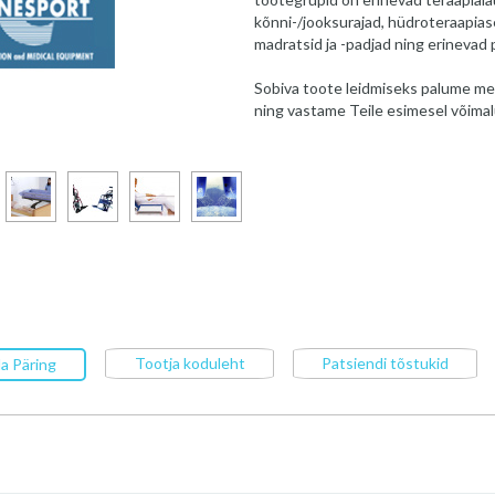
kõnni-/jooksurajad, hüdroteraapias
madratsid ja -padjad ning erinevad p
Sobiva toote leidmiseks palume me
ning vastame Teile esimesel võimal
Tootja koduleht
Patsiendi tõstukid
a Päring