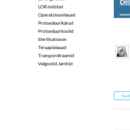
LOR mööbel
Operatsioonilauad
Protseduurikärud
Protseduuritoolid
Sterilisatsioon
Teraapialauad
Transpordiraamid
Valgustid, lambid
Saad