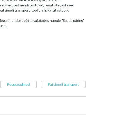
eadmed, patsiendi tõstukid, lamatistevastased
atsiendi transporditoolid, sh. ka ratastoolid
iega ühendust võtta vajutades nupule "Saada päring"
usel.
Pesuseadmed
Patsiendi transport