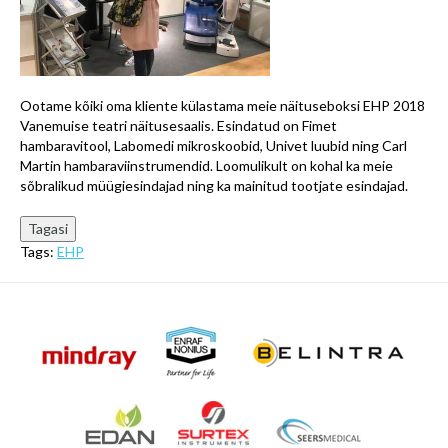
Ootame kõiki oma kliente külastama meie näituseboksi EHP 2018
Vanemuise teatri näitusesaalis. Esindatud on Fimet
hambaravitool, Labomedi mikroskoobid, Univet luubid ning Carl
Martin hambaraviinstrumendid. Loomulikult on kohal ka meie
sõbralikud müügiesindajad ning ka mainitud tootjate esindajad.
Tags:
EHP