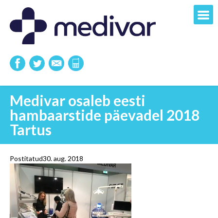
Medivar osaleb eesti
hambaarstide päevadel 2018
Tartus
Postitatud30. aug. 2018