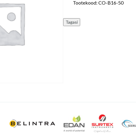
Tootekood:
CO-B16-50
pikkus
50
cm,
N50
kogus