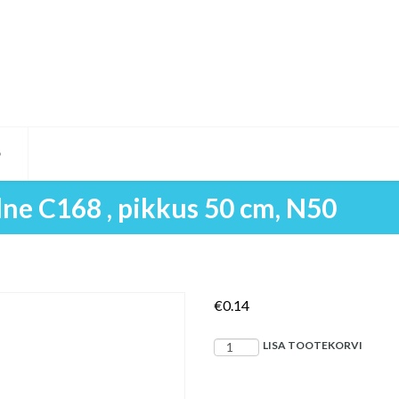
D
ilne C168 , pikkus 50 cm, N50
€
0.14
Aspiratsioonisond,
LISA TOOTEKORVI
steriilne
C168
,