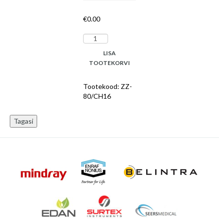
€
0.00
Duodenaalsond,
Ch16,
LISA
Pikkus
TOOTEKORVI
800
mm,steriilne,
Tootekood:
ZZ-
N30
80/CH16
kogus