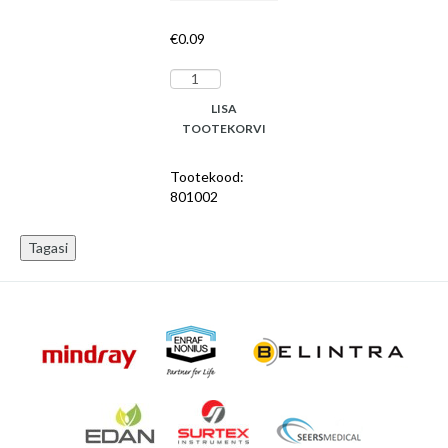
€
0.09
Plaaster
Elastopor
LISA
8
TOOTEKORVI
x
10
Tootekood:
cm,
801002
steriilne,
N30
kogus