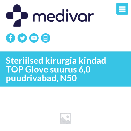
Steriilsed kirurgia kindad
TOP Glove suurus 6,0
puudrivabad, N50