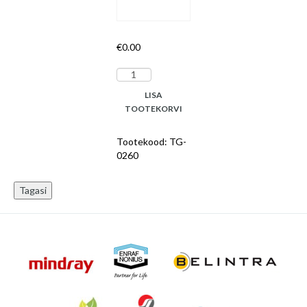
€
0.00
Steriilsed
kirurgia
LISA
kindad
TOOTEKORVI
TOP
Glove
Tootekood:
TG-
suurus
0260
6,0
puudrivabad,
N50
kogus