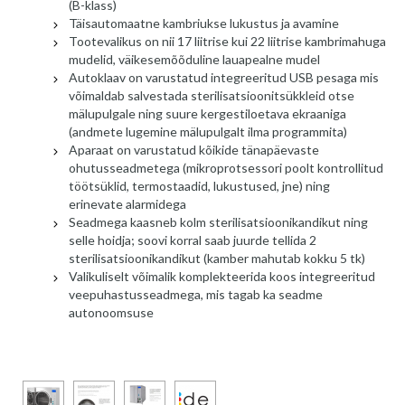
(B-klass)
Täisautomaatne kambriukse lukustus ja avamine
Tootevalikus on nii 17 liitrise kui 22 liitrise kambrimahuga
mudelid, väikesemõõduline lauapealne mudel
Autoklaav on varustatud integreeritud USB pesaga mis
võimaldab salvestada sterilisatsioonitsükkleid otse
mälupulgale ning suure kergestiloetava ekraaniga
(andmete lugemine mälupulgalt ilma programmita)
Aparaat on varustatud kõikide tänapäevaste
ohutusseadmetega (mikroprotsessori poolt kontrollitud
töötsüklid, termostaadid, lukustused, jne) ning
erinevate alarmidega
Seadmega kaasneb kolm sterilisatsioonikandikut ning
selle hoidja; soovi korral saab juurde tellida 2
sterilisatsioonikandikut (kamber mahutab kokku 5 tk)
Valikuliselt võimalik komplekteerida koos integreeritud
veepuhastusseadmega, mis tagab ka seadme
autonoomsuse