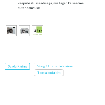
veepuhastusseadmega, mis tagab ka seadme
autonoomsuse
Sting 11-B tootebrošüür
Saada Päring
Tootja koduleht