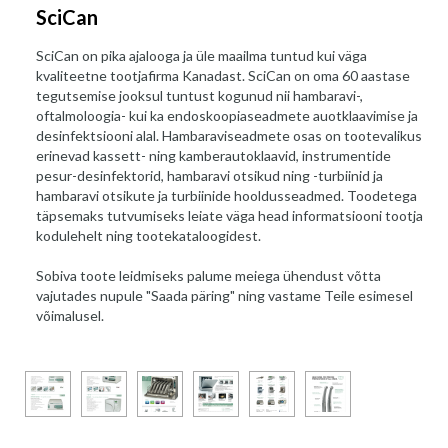
SciCan
SciCan on pika ajalooga ja üle maailma tuntud kui väga
kvaliteetne tootjafirma Kanadast. SciCan on oma 60 aastase
tegutsemise jooksul tuntust kogunud nii hambaravi-,
oftalmoloogia- kui ka endoskoopiaseadmete auotklaavimise ja
desinfektsiooni alal. Hambaraviseadmete osas on tootevalikus
erinevad kassett- ning kamberautoklaavid, instrumentide
pesur-desinfektorid, hambaravi otsikud ning -turbiinid ja
hambaravi otsikute ja turbiinide hooldusseadmed. Toodetega
täpsemaks tutvumiseks leiate väga head informatsiooni tootja
kodulehelt ning tootekataloogidest.
Sobiva toote leidmiseks palume meiega ühendust võtta
vajutades nupule "Saada päring" ning vastame Teile esimesel
võimalusel.