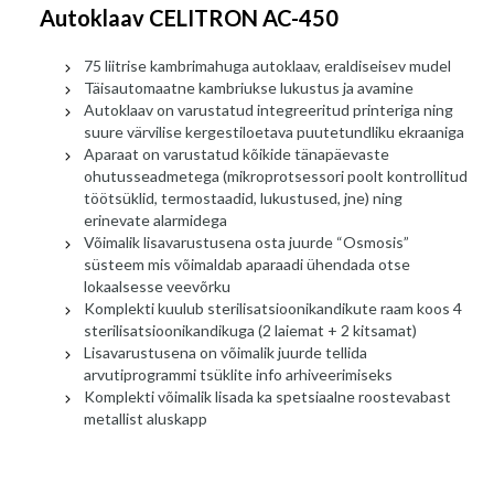
Autoklaav CELITRON AC-450
75 liitrise kambrimahuga autoklaav, eraldiseisev mudel
Täisautomaatne kambriukse lukustus ja avamine
Autoklaav on varustatud integreeritud printeriga ning
suure värvilise kergestiloetava puutetundliku ekraaniga
Aparaat on varustatud kõikide tänapäevaste
ohutusseadmetega (mikroprotsessori poolt kontrollitud
töötsüklid, termostaadid, lukustused, jne) ning
erinevate alarmidega
Võimalik lisavarustusena osta juurde “Osmosis”
süsteem mis võimaldab aparaadi ühendada otse
lokaalsesse veevõrku
Komplekti kuulub sterilisatsioonikandikute raam koos 4
sterilisatsioonikandikuga (2 laiemat + 2 kitsamat)
Lisavarustusena on võimalik juurde tellida
arvutiprogrammi tsüklite info arhiveerimiseks
Komplekti võimalik lisada ka spetsiaalne roostevabast
metallist aluskapp