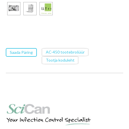
AC-450 tootebrošüür
Saada Päring
Tootja koduleht