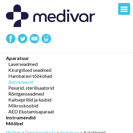
Aparatuur
Laserseadmed
Kirurgilised seadmed
Hambaravi töökohad
Autoklaavid
Pesurid, sterilisaatorid
Röntgenseadmed
Kaitseprillid ja luubid
Mikroskoobid
AED Elustamisaparaat
Instrumendid
Mööbel
Medivar
>
Dental products
>
Aparatuur
>
Autoklaavid