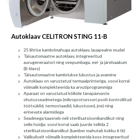
Autoklaav CELITRON STING 11-B
25 liitrise kambrimahuga autoklaav, lauapealne mudel
Täisautomaatne autoklaav, integreeritud
aurugeneraatori ning veepumbaga, eel- ja järelvaakum
(B-klass)
Täisautomaatne kambriukse lukustus ja avamine
Autoklaav on varustatud termaalprinteriga, soovi korral
võimalik komplekteerida ka arvutiprogrammiga
Aparaat on varustatud kõikide tänapäevaste
ohutusseadmetega (mikroprotsessori poolt kontrollitud
töötsüklid, termostaadid, lukustused, jne) ning
erinevate alarmidega
Seadmega kaasneb neli sterilisatsioonikandikut ning
selle hoidja; soovi korral saab juurde tellida 2
sterilisatsioonikandikut (kamber mahutab kokku 6 tk)
Valikuliselt võimalik komplekteerida koos integreeritud