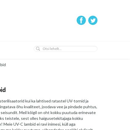
mbid
bid
terilisaatorid kui ka lahtised ratastel UV-tornid ja
hingatava õhu kvaliteet, joodava vee ja pindade puhtus,
u seisundit. Meil kõigil on oht kokku puutuda erinevate
aks teistele, sest olles haigusetekitajaga kokku
 Meie UV-C lambid ei ravi inimesi, küll aga
llega me kokku puutume, vähendades seeläbi oluliselt