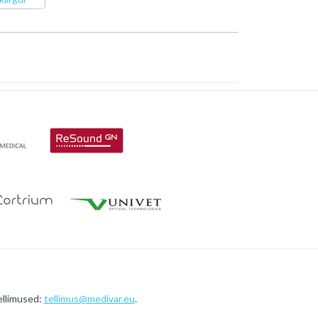
ellimused:
tellimus@medivar.eu
.