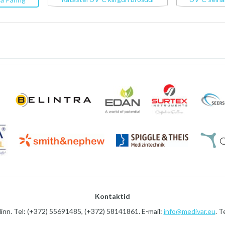
Kontaktid
linn. Tel: (+372) 55691485, (+372) 58141861. E-mail:
info@medivar.eu
. T