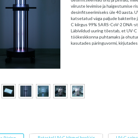
viiruste levimise ja haigestumise ri
desinfitseerimiseks üle 40 aasta. U
katsetatud väga paljude bakterite j
C kiirgus 99% SARS-CoV-2 DNA-st va
Läbiviidud uuring tõestab, et UV-C 
töökeskkonna puhtamaks ja ohutum
kasutades päringuvormi, kirjutades
Ratastel UV-C kiirguri brošüür
UV-C seinak
a Päring