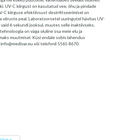
ski. UV-C kiirgust on kasutatud vee, õhu ja pindade
V-C kiirguse efektiivsust desinfitseerimisel on
a viiruste peal. Laboratoorsetel uuringutel hävitas UV-
id 6 sekundi jooksul, muutes selle inaktiivseks.
tehnoloogia on väga oluline osa meie elu ja
aks muutmisel. Küsi endale sobiv lahendus
 info@medivar.eu või telefonil 5565 8670.
iirgur