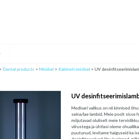
D
>
Dental products
>
Mööbel
>
Kabineti mööbel
>
UV desinfitseerimisla
UV desinfitseerimislam
Medivari valikus on nii kinnised õhus
seina/lae lambid. Meie poolt sisse 
mõjutavad oluliselt meie tervislikk
viirustega ja ühtlasi oleme ohuallik
puutunud, levitame haiguseid ka ise!
desinfitseerivad õhu ja pinnad, mi