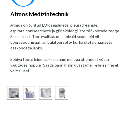
Atmos Medizintechnik
Atmos on tuntud LOR seadmete, pleuradreenide,
aspiratsiooniseadmete ja günekoloogiliste töökohtade tootja
Saksamaalt. Tootevalikus on sobivaid seadmeid nii
operatsioonisaali, ambulatoorsete- kui ka statsionaarsete
osakondade jaoks.
Sobiva toote leidmiseks palume meiega ühendust võtta
vajutades nupule "Saada päring" ning vastame Teile esimesel
võimalusel.