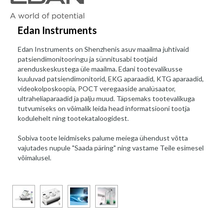
Edan Instruments
Edan Instruments on Shenzhenis asuv maailma juhtivaid
patsiendimonitooringu ja sünnitusabi tootjaid
arenduskeskustega üle maailma. Edani tootevalikusse
kuuluvad patsiendimonitorid, EKG aparaadid, KTG aparaadid,
videokolposkoopia, POCT veregaaside analüsaator,
ultraheliaparaadid ja palju muud. Täpsemaks tootevalikuga
tutvumiseks on võimalik leida head informatsiooni tootja
kodulehelt ning tootekataloogidest.
Sobiva toote leidmiseks palume meiega ühendust võtta
vajutades nupule "Saada päring" ning vastame Teile esimesel
võimalusel.