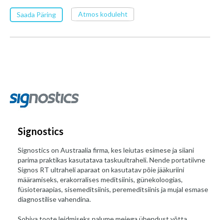
Atmos koduleht
Saada Päring
Signostics
Signostics on Austraalia firma, kes leiutas esimese ja siiani
parima praktikas kasutatava taskuultraheli. Nende portatiivne
Signos RT ultraheli aparaat on kasutatav põie jääkuriini
määramiseks, erakorralises meditsiinis, günekoloogias,
füsioteraapias, sisemeditsiinis, peremeditsiinis ja mujal esmase
diagnostilise vahendina.
Sobiva toote leidmiseks palume meiega ühendust võtta