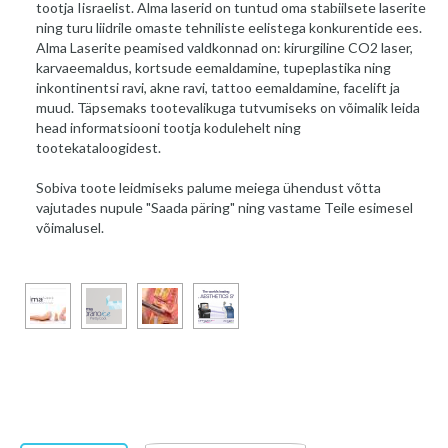
tootja Iisraelist. Alma laserid on tuntud oma stabiilsete laserite
ning turu liidrile omaste tehniliste eelistega konkurentide ees.
Alma Laserite peamised valdkonnad on: kirurgiline CO2 laser,
karvaeemaldus, kortsude eemaldamine, tupeplastika ning
inkontinentsi ravi, akne ravi, tattoo eemaldamine, facelift ja
muud. Täpsemaks tootevalikuga tutvumiseks on võimalik leida
head informatsiooni tootja kodulehelt ning
tootekataloogidest.
Sobiva toote leidmiseks palume meiega ühendust võtta
vajutades nupule "Saada päring" ning vastame Teile esimesel
võimalusel.