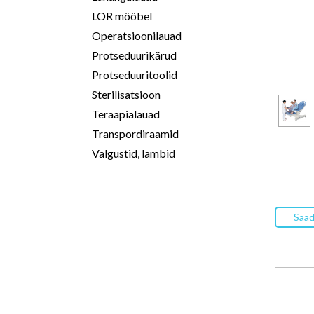
LOR mööbel
Operatsioonilauad
Protseduurikärud
Protseduuritoolid
Sterilisatsioon
Teraapialauad
Transpordiraamid
Valgustid, lambid
Saad