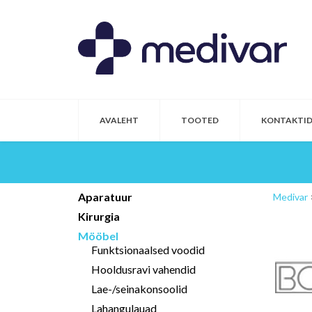
AVALEHT
TOOTED
KONTAKTI
Aparatuur
Medivar
Kirurgia
Mööbel
Funktsionaalsed voodid
Hooldusravi vahendid
Lae-/seinakonsoolid
Lahangulauad