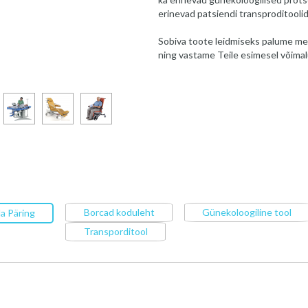
erinevad patsiendi transproditoolid 
Sobiva toote leidmiseks palume me
ning vastame Teile esimesel võimal
Borcad koduleht
Günekoloogiline tool
a Päring
Transporditool