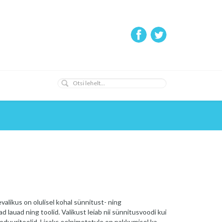
valikus on olulisel kohal sünnitust- ning
 lauad ning toolid. Valikust leiab nii sünnitusvoodi kui
eduuritoolid. Lisaks eelnimetatule on pakkumisel ka