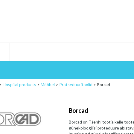
D
>
Hospital products
>
Mööbel
>
Protseduuritoolid
>
Borcad
Borcad
Borcad on Tšehhi tootja kelle toote
günekoloogilisi proteduure abistavad
ka erinevad günekoloogilised prots