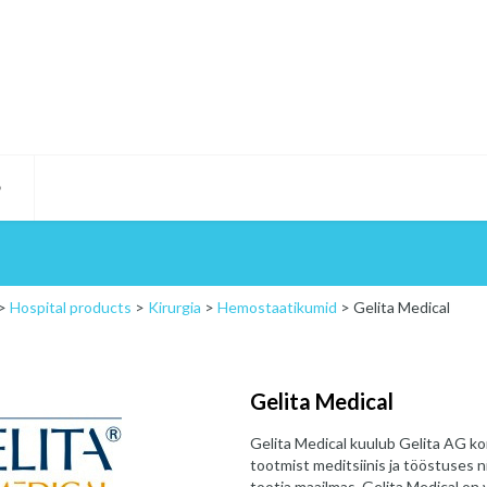
D
>
Hospital products
>
Kirurgia
>
Hemostaatikumid
>
Gelita Medical
Gelita Medical
Gelita Medical kuulub Gelita AG ko
tootmist meditsiinis ja tööstuses nin
tootja maailmas. Gelita Medical on 