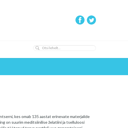
ntserni, kes omab 135 aastat erinevate materjalide
g on suurim meditsiinilise želatiini ja tselluloosi
välja töötanud terve portfeli uue generatsiooni