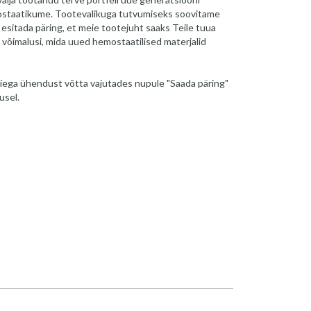
hemostaatikume. Tootevalikuga tutvumiseks soovitame
esitada päring, et meie tootejuht saaks Teile tuua
 võimalusi, mida uued hemostaatilised materjalid
iega ühendust võtta vajutades nupule "Saada päring"
usel.