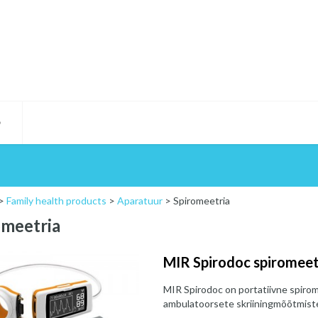
D
>
Family health products
>
Aparatuur
>
Spiromeetria
omeetria
MIR Spirodoc spiromee
MIR Spirodoc on portatiivne spirom
ambulatoorsete skriiningmõõtmist