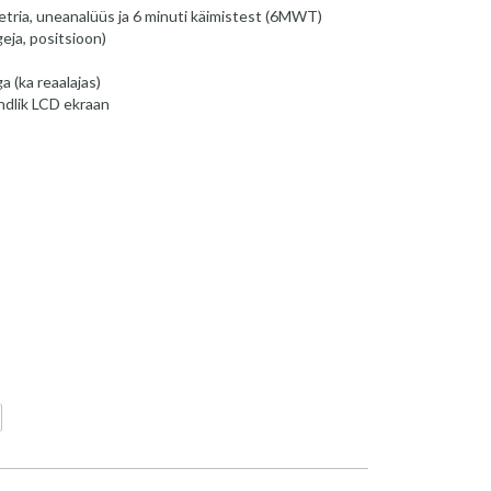
tria, uneanalüüs ja 6 minuti käimistest (6MWT)
eja, positsioon)
 (ka reaalajas)
dlik LCD ekraan