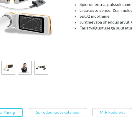
Spiuromeetria, pulssoksümee
Liigutuste sensor (Sammulug
SpO2 mõõtmine
Juhtmevaba ühendus arvutiga
Taustvalgustusega puutetun
Spirodoc tootekataloog
MIR koduleht
a Päring