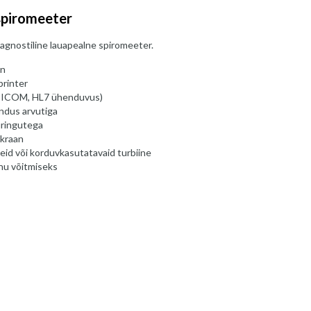
spiromeeter
iagnostiline lauapealne spiromeeter.
on
printer
(DICOM, HL7 ühenduvus)
ndus arvutiga
uringutega
ekraan
id või korduvkasutatavaid turbiine
nu võitmiseks