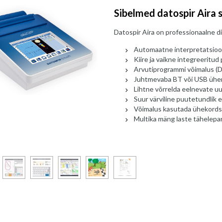
Sibelmed datospir Aira 
Datospir Aira on professionaalne d
Automaatne interpretatsio
Kiire ja vaikne integreeritud 
Arvutiprogrammi võimalus 
Juhtmevaba BT või USB ühe
Lihtne võrrelda eelnevate u
Suur värviline puutetundlik 
Võimalus kasutada ühekordse
Multika mäng laste tähelepa