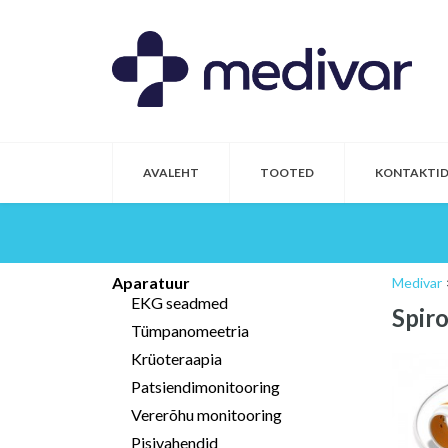
AVALEHT
TOOTED
KONTAKTI
Aparatuur
Medivar
EKG seadmed
Spir
Tümpanomeetria
Krüoteraapia
Patsiendimonitooring
Vererõhu monitooring
Pisivahendid