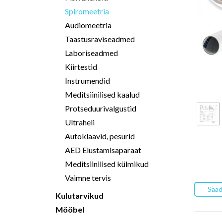
Spiromeetria
Audiomeetria
Taastusraviseadmed
Laboriseadmed
Kiirtestid
Instrumendid
Meditsiinilised kaalud
Protseduurivalgustid
Ultraheli
Autoklaavid, pesurid
AED Elustamisaparaat
Meditsiinilised külmikud
Vaimne tervis
Saad
Kulutarvikud
Mööbel