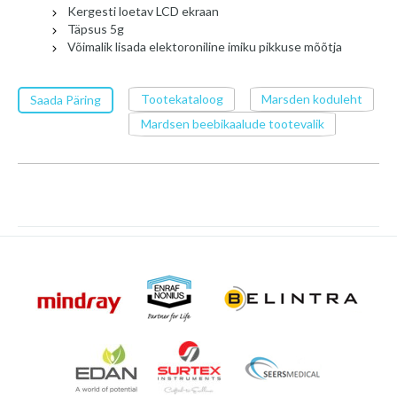
Kergesti loetav LCD ekraan
Täpsus 5g
Võimalik lisada elektoroniline imiku pikkuse mõõtja
Tootekataloog
Marsden koduleht
Saada Päring
Mardsen beebikaalude tootevalik