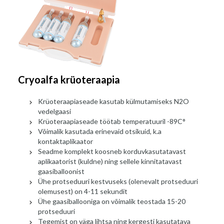
Cryoalfa krüoteraapia
Krüoteraapiaseade kasutab külmutamiseks N2O
vedelgaasi
Krüoteraapiaseade töötab temperatuuril -89C°
Võimalik kasutada erinevaid otsikuid, k.a
kontaktaplikaator
Seadme komplekt koosneb korduvkasutatavast
aplikaatorist (kuldne) ning sellele kinnitatavast
gaasiballoonist
Ühe protseduuri kestvuseks (olenevalt protseduuri
olemusest) on 4-11 sekundit
Ühe gaasiballooniga on võimalik teostada 15-20
protseduuri
Tegemist on väga lihtsa ning kergesti kasutatava