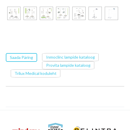
Inmoclinc lampide kataloog
Saada Päring
Provita lampide kataloog
Trilux Medical koduleht