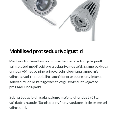
Mobiilsed protseduurivalgustid
Medivari tootevalikus on mitmeid erinevate tootjate poolt
valmistatud mobiilseid protseduurivalgusteid. Saame pakkuda
erineva võimsuse ning erineva tehnoloogiaga lampe mis
võimaldavad teostada lihtsamaid protseduure ning leiame
sobivad mudelid ka tugevamat valgusvõimsust vajavate
protseduuride jaoks.
Sobiva toote leidmiseks palume meiega ühendust võtta
vajutades nupule "Saada päring" ning vastame Teile esimesel
võimalusel.