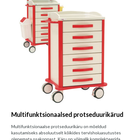
Multifunktsionaalsed protseduurikärud
Multifunktsionaalse protseduurikäru on mõeldud
kasutamiseks absoluutselt kõikides tervishoiuasutustes
olenemata osakonnast. Käru on võimalik komplekteerida