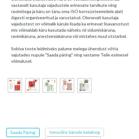
vastavalt kasutaja vajadustele erinevate tarvikute ning
ravimitega ja käru on tänu oma ISO korvsüsteemidele alati
õigesti organiseeritud ja varustatud. Olenevalt kasutaja
vajadustest on võimalik kärule lisada ka erinevat lisavarustust
mis võimaldab käru kasutada näiteks nii sidumiskäruna,
ravimikäruna, anesteesiakäruna või mistahes muul otstarbel.
Sobiva toote leidmiseks palume meiega ühendust võtta
vajutades nupule "Saada päring" ning vastame Teile esimesel
võimalusel.
Inmoclinc kärude kataloog
Saada Päring